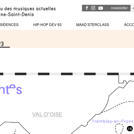
newsletter
SIDENCES
HIP-HOP DEV 93
MAAD’STERCLASS
ACC
93
16