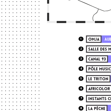
1
AUB
OMJA
2
SALLE DES 
3
CANAL 93
4
PÔLE MUSI
5
LE TRITON
6
AFRICOLOR
7
INSTANTS C
8
LA PÊCHE