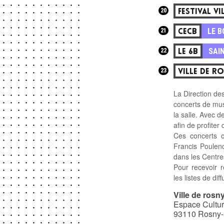
20
FESTIVAL V
21
LE 
CECB
22
SAI
LE 6B
23
VILLE DE R
La Direction des
concerts de musi
la salle. Avec d
afin de profiter
Ces concerts o
Francis Poulen
dans les Centres
Pour recevoir r
les listes de di
Ville de rosn
Espace Cultur
93110 Rosny-