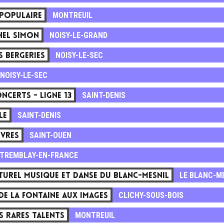
MONTREUIL
 POPULAIRE
NOISY-LE-GRAND
HEL SIMON
NOISY-LE-SEC
S BERGERIES
NOISY-LE-SEC
SAINT-DENIS
ONCERTS - LIGNE 13
SAINT-DENIS
LE
SAINT-OUEN
UVRES
TREMBLAY-EN-FRANCE
LE BLANC-M
TUREL MUSIQUE ET DANSE DU BLANC-MESNIL
CLICHY-SOUS-BOIS
DE LA FONTAINE AUX IMAGES
MONTREUIL
ES RARES TALENTS