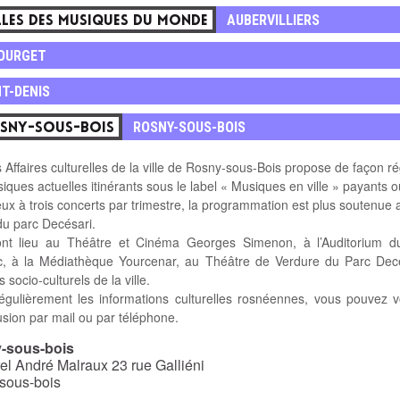
AUBERVILLIERS
ILLES DES MUSIQUES DU MONDE
BOURGET
NT-DENIS
ROSNY-SOUS-BOIS
OSNY-SOUS-BOIS
 Affaires culturelles de la ville de Rosny-sous-Bois propose de façon r
ques actuelles itinérants sous le label « Musiques en ville » payants o
eux à trois concerts par trimestre, la programmation est plus soutenue a
 du parc Decésari.
nt lieu au Théâtre et Cinéma Georges Simenon, à l’Auditorium d
c, à la Médiathèque Yourcenar, au Théâtre de Verdure du Parc Dec
 socio-culturels de la ville.
égulièrement les informations culturelles rosnéennes, vous pouvez v
ffusion par mail ou par téléphone.
y-sous-bois
el André Malraux 23 rue Galliéni
sous-bois