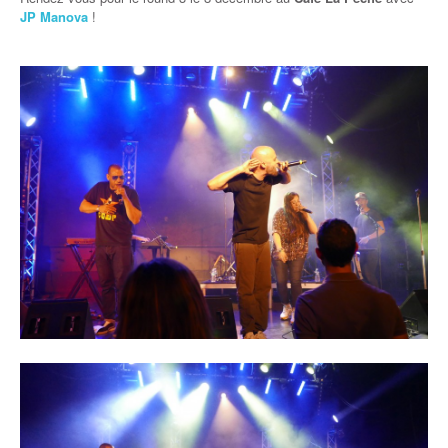
JP Manova
!