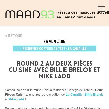
RETOUR
SAM. 9 JUIN
RÉSIDENCE CORTÈGE DE TÊTE - LA CANAILLE
Round 2 au Deux Pièces
Cuisine avec Billie Brelok et
Mike Ladd
Samedi soir c'est le round 2 de la résidence
Cortège de Tête
au
Deux
Pièces Cuisine
, une très belle création de
La Canaille
,
Billie Brelok
et
Mike Ladd
!
Rendez-vous pour le round 3 le 8 décembre au
Café La Pêche
avec