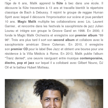
l'âge de 6 ans, Malik apprend la
flûte
à bec dans une école. Il
découvre la flûte traversière à 13 ans et travaille bientôt le répertoire
classique de Bach à Debussy. Il rejoint le groupe de reggae Human
Spirit avec lequel il découvre l'improvisation sur scène et joue pendant
10 ans.
Magic Malik
multiplie les collaborations avec Lio, Laurent
Garnier.. et rencontre dans les festivals le saxophiniste de jazz Julien
Lourau et intègre son groupe le Groove Gand en 1998. En 2000, il
fonde le Magic Malik Orchestra et enregistre son
premier album
"69
96". Trois ans plus tard il sort son
second album
et collabore avec le
saxophoniste américan Steve Coleman. En 2010, il enregistre
son
premier CD
pour le label Bee Jazz et obtient une bourse pour une
résidence à la Villa Médicis à Rome. En 2013, Malik publie l'album
"Tranz denied", une oeuvre naviguant entre musique
contemporaine,
électro, pop et jazz
sur lequel il a collobaré avec Gilbert Nouno, DJ
Oil et le batteur Hubert Motteau.