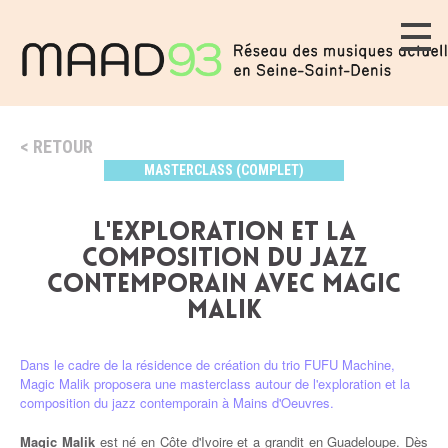
RETOUR
MASTERCLASS (COMPLET)
L'EXPLORATION ET LA
COMPOSITION DU JAZZ
CONTEMPORAIN AVEC MAGIC
MALIK
Dans le cadre de la résidence de création du trio FUFU Machine,
Magic Malik proposera une masterclass autour de l'exploration et la
composition du jazz contemporain à Mains d'Oeuvres.
Magic Malik
est né en Côte d'Ivoire et a grandit en Guadeloupe. Dès