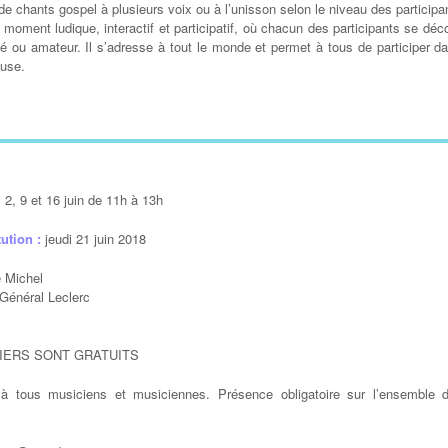
e chants gospel à plusieurs voix ou à l’unisson selon le niveau des participa
n moment ludique, interactif et participatif, où chacun des participants se d
mé ou amateur. Il s’adresse à tout le monde et permet à tous de participer 
euse.
 2, 9 et 16 juin de 11h à 13h
tution :
jeudi 21 juin 2018
e Michel
Général Leclerc
IERS SONT GRATUITS
 à tous musiciens et musiciennes. Présence obligatoire sur l’ensemble d