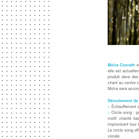
Moïra Conrath
es
elle est actuelle
produit dans des
chant au centre c
Moïra sera accom
Déroulement de l
>
Échauffement vo
>
Circle song : p
motif chanté bas
improvisant tour à
Le circle song of
vocale.