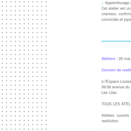
>
Apprentissage d
Cet atelier est u
chanteur, confir
conviviale et joy
Ateliers :
26 mai,
Concert de resti
à l'Espace Louis
36/38 avenue du 
Les Lilas
TOUS LES ATEL
Ateliers ouverts
restitution.