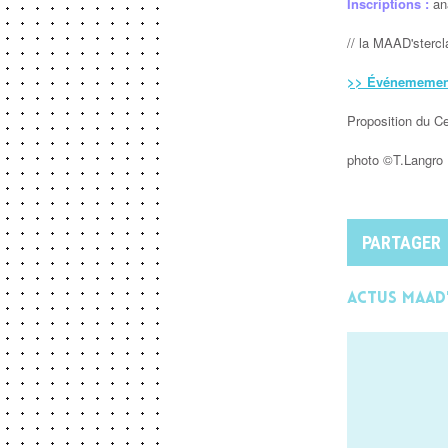
Inscriptions :
an
// la MAAD'stercla
>> Événememen
Proposition du Ce
photo ©T.Langro
PARTAGER
Actus MAAD