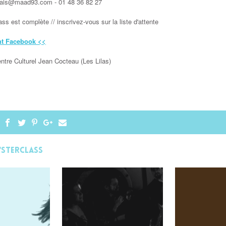
ais@maad93.com -
01 48 36 82 27
ss est complète // inscrivez-vous sur la liste d'attente
t Facebook <<
ntre Culturel Jean Cocteau (Les Lilas)
'STERCLASS