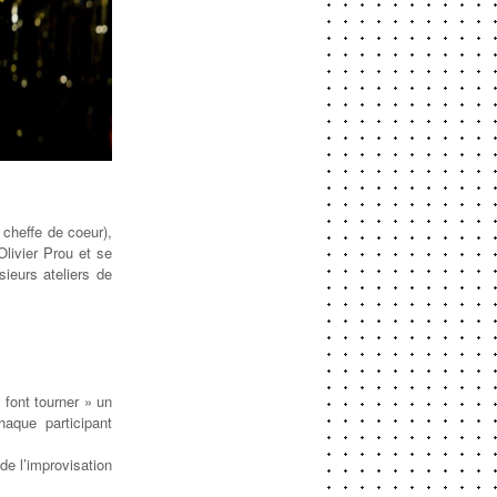
 cheffe de coeur),
Olivier Prou et se
ieurs ateliers de
 font tourner » un
haque participant
de l’improvisation