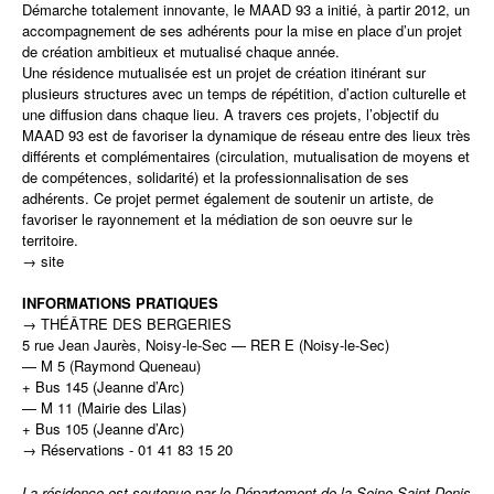
Démarche totalement innovante, le MAAD 93 a initié, à partir 2012, un
accompagnement de ses adhérents pour la mise en place d’un projet
de création ambitieux et mutualisé chaque année.
Une résidence mutualisée est un projet de création itinérant sur
plusieurs structures avec un temps de répétition, d’action culturelle et
une diffusion dans chaque lieu. A travers ces projets, l’objectif du
MAAD 93 est de favoriser la dynamique de réseau entre des lieux très
différents et complémentaires (circulation, mutualisation de moyens et
de compétences, solidarité) et la professionnalisation de ses
adhérents. Ce projet permet également de soutenir un artiste, de
favoriser le rayonnement et la médiation de son oeuvre sur le
territoire.
→
site
INFORMATIONS PRATIQUES
→
THÉÂTRE DES BERGERIES
5 rue Jean Jaurès, Noisy-le-Sec — RER E (Noisy-le-Sec)
— M 5 (Raymond Queneau)
+ Bus 145 (Jeanne d’Arc)
— M 11 (Mairie des Lilas)
+ Bus 105 (Jeanne d’Arc)
→ Réservations - 01 41 83 15 20
La résidence est soutenue par le Département de la Seine-Saint-Denis