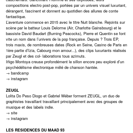
compositions electro post-pop, portées par un univers visuel luxuriant,
dérangent, fascinent et donnent au quotidien des allures de conte
fantastique.
L’aventure commence en 2015 avec le titre Nuit blanche. Rejoints sur
scène par le batteur Louis Delorme (Air, Charlotte Gainsbourg) et le
bassiste David Baudart (Burning Peacocks), Pierre et Quentin se font
vite un nom dans l’univers de la pop française. Depuis ? Trois EP,
trois maxis, de nombreuses dates (Rock en Seine, Casino de Paris en
1ère partie d’Izia, Cabourg mon amour...), des clips luxuriants réalisés
par Zeugl et des col- laborations tous azimuts.
Iñigo Montoya creuse profondément le sillon encore peu exploré d’un
psychédélisme électronique mêlé de chanson hantée.
→
bandcamp
→
instagram
ZEUGL
Lolita Do Peso Diogo et Gabriel Wéber forment ZEUGL, un duo de
graphistes travaillant travaillant principalement avec des groupes de
musique et des labels indie.
→
site
→
instagram
LES RESIDENCES DU MAAD 93