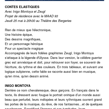
CONTES ELASTIQUES
Avec Inigo Montoya et Zeugl
Projet de résidence avec le MAAD 93
Jeudi 25 mai à 20h30 au Théâtre des Bergeries
Rien de mieux que l'électronique,
Une histoire épique,
Des dessins magnifiques,
Et un personnage héroïque
Pour un spectacle magique
Accompagnés de leurs fidèles graphistes Zeugl, Inigo Montoya
s'attaque à la légende d'Ulysse. Dans leur version, le célèbre guerrier
grec est amnésique et doit, pour retrouver son foyer, se souvenir de
l'écriture, du rythme et des couleurs. En trois tableaux, et suivant une
logique oulipienne, cette fable se raconte aussi bien en musique,
qu'en rime, qu'en dessin animé.
INIGO MONTOYA
Derrière ce nom chevaleresque, deux garçons. En français dans le
texte, ils dressent avec fougue le portrait onirique d’un monde aussi
beau que perturbé, leurs mélopées et leurs rythmiques ouvrent grand
les portes de la musique, du rêve, de nos fantasmes...et de quelques
cauchemars. Sanctifiant l’homme et ses turpitudes, leurs