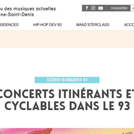
newsletter
SIDENCES
HIP-HOP DEV 93
MAAD’STERCLASS
ACC
SCÈNES NOMAADES #4
Concerts itinérants e
cyclables dans le 93