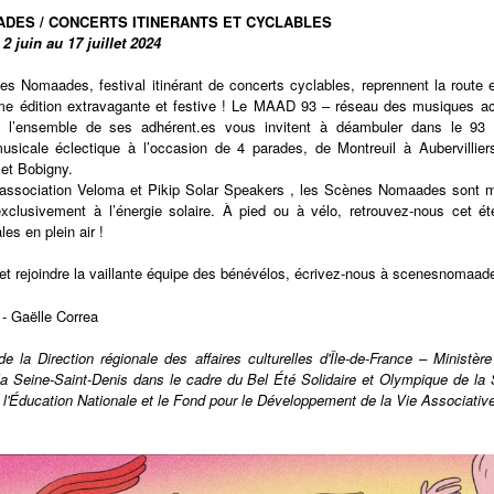
DES / CONCERTS ITINERANTS ET CYCLABLES
2 juin au 17 juillet 2024
s Nomaades, festival itinérant de concerts cyclables, reprennent la route e
me édition extravagante et festive ! Le MAAD 93 – réseau des musiques ac
t l’ensemble de ses adhérent.es vous invitent à déambuler dans le 93 
sicale éclectique à l’occasion de 4 parades, de Montreuil à Aubervillie
 et Bobigny.
’association
Veloma
et
Pikip Solar Speakers
, les Scènes Nomaades sont mo
exclusivement à l’énergie solaire. À pied ou à vélo, retrouvez-nous cet ét
es en plein air !
 et rejoindre la vaillante équipe des bénévélos, écrivez-nous à
scenesnomaad
- Gaëlle Correa
e la Direction régionale des affaires culturelles d'Île-de-France – Ministère
la Seine-Saint-Denis
dans le cadre du
Bel Été Solidaire et Olympique de la
e l'Éducation Nationale et le Fond pour le Développement de la Vie Associativ