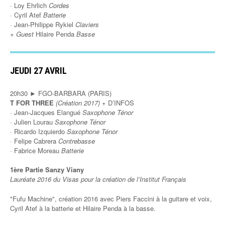
· Loy Ehrlich
Cordes
· Cyril Atef
Batterie
· Jean-Philippe Rykiel
Claviers
+
Guest
Hilaire Penda
Basse
JEUDI 27 AVRIL
20h30 ► FGO-BARBARA (PARIS)
T FOR THREE
(Création 2017)
+ D’INFOS
· Jean-Jacques Elangué
Saxophone Ténor
· Julien Lourau
Saxophone Ténor
· Ricardo Izquierdo
Saxophone Ténor
· Felipe Cabrera
Contrebasse
· Fabrice Moreau
Batterie
1ère Partie Sanzy Viany
Lauréate 2016 du Visas pour la création de l’Institut Français
"Fufu Machine", création 2016 avec Piers Faccini à la guitare et voix,
Cyril Atef à la batterie et Hilaire Penda à la basse.