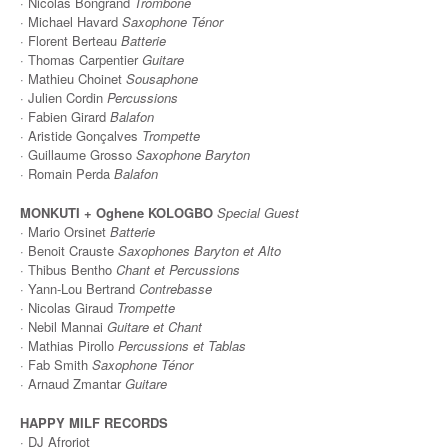
· Nicolas Bongrand
Trombone
· Michael Havard
Saxophone Ténor
· Florent Berteau
Batterie
· Thomas Carpentier
Guitare
· Mathieu Choinet
Sousaphone
· Julien Cordin
Percussions
· Fabien Girard
Balafon
· Aristide Gonçalves
Trompette
· Guillaume Grosso
Saxophone Baryton
· Romain Perda
Balafon
MONKUTI + Oghene KOLOGBO
Special Guest
· Mario Orsinet
Batterie
· Benoit Crauste
Saxophones Baryton et Alto
· Thibus Bentho
Chant et Percussions
· Yann-Lou Bertrand
Contrebasse
· Nicolas Giraud
Trompette
· Nebil Mannai
Guitare et Chant
· Mathias Pirollo
Percussions et Tablas
· Fab Smith
Saxophone Ténor
· Arnaud Zmantar
Guitare
HAPPY MILF RECORDS
· DJ Afroriot