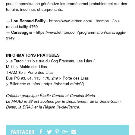
pour l’improvisation générative les emmèneront probablement sur des
terrains inconnus et surprenants.
→
Lou Renaud-Bailly
-
https://www.letriton.com/.../compa.../lou-
renaud-bailly-4769
→
Caravaggio
-
https://www.letriton.com/programmation/caravaggio-
3149
INFORMATIONS PRATIQUES
>Le Triton : 11 bis rue du Coq Français, Les Lilas /
M 11 > Mairie des Lilas
TRAM 3b > Porte des Lilas
Bus PC 93, 61, 115, 170, 249 > Porte des Lilas
> Billetterie et infos : https://shorturl.at/tdxVj
Création graphique
Élodie Correia et Carolina Maria
Le MAAD in 93 est soutenu par le Département de la Seine-Saint-
Denis, la DRAC et la Région Île-de-France.
PARTAGER