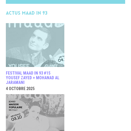
Actus MAAD in 93
FESTIVAL MAAD IN 93 #15
YOUSEF ZAYED + MOHANAD AL
JARAMANI
4 OCTOBRE 2025