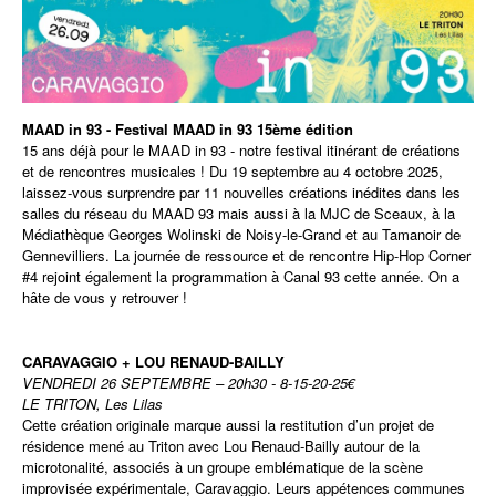
MAAD in 93 - Festival MAAD in 93 15ème édition
15 ans déjà pour le MAAD in 93 - notre festival itinérant de créations
et de rencontres musicales ! Du 19 septembre au 4 octobre 2025,
laissez-vous surprendre par 11 nouvelles créations inédites dans les
salles du réseau du MAAD 93 mais aussi à la MJC de Sceaux, à la
Médiathèque Georges Wolinski de Noisy-le-Grand et au Tamanoir de
Gennevilliers. La journée de ressource et de rencontre Hip-Hop Corner
#4 rejoint également la programmation à Canal 93 cette année. On a
hâte de vous y retrouver !
CARAVAGGIO + LOU RENAUD-BAILLY
VENDREDI 26 SEPTEMBRE – 20h30 - 8-15-20-25€
LE TRITON, Les Lilas
Cette création originale marque aussi la restitution d’un projet de
résidence mené au Triton avec Lou Renaud‐Bailly autour de la
microtonalité, associés à un groupe emblématique de la scène
improvisée expérimentale, Caravaggio. Leurs appétences communes