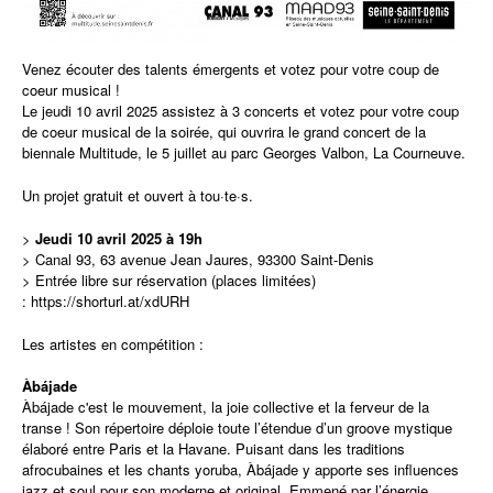
Venez écouter des talents émergents et votez pour votre coup de
coeur musical !
Le jeudi 10 avril 2025 assistez à 3 concerts et votez pour votre coup
de coeur musical de la soirée, qui ouvrira le grand concert de la
biennale Multitude, le 5 juillet au parc Georges Valbon, La Courneuve.
Un projet gratuit et ouvert à tou·te·s.
>
Jeudi 10 avril 2025 à 19h
>
Canal 93
, 63 avenue Jean Jaures, 93300 Saint-Denis
> Entrée libre sur
réservation
(places limitées)
:
https://shorturl.at/xdURH
Les artistes en compétition :
Àbájade
Àbájade c'est le mouvement, la joie collective et la ferveur de la
transe ! Son répertoire déploie toute l’étendue d’un groove mystique
élaboré entre Paris et la Havane. Puisant dans les traditions
afrocubaines et les chants yoruba, Àbájade y apporte ses influences
jazz et soul pour son moderne et original. Emmené par l’énergie