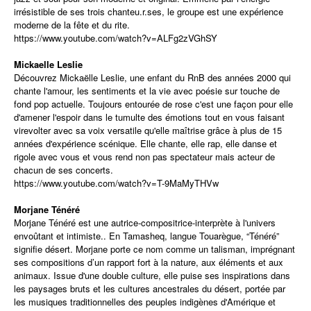
irrésistible de ses trois chanteu.r.ses, le groupe est une expérience
moderne de la fête et du rite.
https://www.youtube.com/watch?
v=ALFg2zVGhSY
Mickaelle Leslie
Découvrez Mickaëlle Leslie, une enfant du RnB des années 2000 qui
chante l'amour, les sentiments et la vie avec poésie sur touche de
fond pop actuelle. Toujours entourée de rose c'est une façon pour elle
d'amener l'espoir dans le tumulte des émotions tout en vous faisant
virevolter avec sa voix versatile qu'elle maîtrise grâce à plus de 15
années d'expérience scénique. Elle chante, elle rap, elle danse et
rigole avec vous et vous rend non pas spectateur mais acteur de
chacun de ses concerts.
https://www.youtube.com/watch?
v=T-9MaMyTHVw
Morjane Ténéré
Morjane Ténéré est une autrice-compositrice-
interprète à l'univers
envoûtant et intimiste.. En Tamasheq, langue Touarègue, “Ténéré”
signifie désert. Morjane porte ce nom comme un talisman, imprégnant
ses compositions d’un rapport fort à la nature, aux éléments et aux
animaux. Issue d'une double culture, elle puise ses inspirations dans
les paysages bruts et les cultures ancestrales du désert, portée par
les musiques traditionnelles des peuples indigènes d'Amérique et