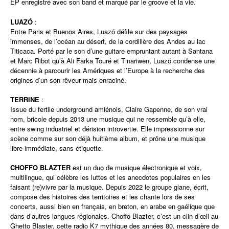
EP enregistré avec son band et marqué par le groove et la vie.
LUAZÓ
:
Entre Paris et Buenos Aires, Luazó défile sur des paysages
immenses, de l’océan au désert, de la cordillère des Andes au lac
Titicaca. Porté par le son d’une guitare empruntant autant à Santana
et Marc Ribot qu’à Ali Farka Touré et Tinariwen, Luazó condense une
décennie à parcourir les Amériques et l’Europe à la recherche des
origines d’un son rêveur mais enraciné.
TERRINE
:
Issue du fer­tile under­ground amié­nois, Claire Gapenne, de son vrai
nom, bri­cole depuis 2013 une musique qui ne res­semble qu’à elle,
entre swing indus­triel et déri­sion intro­ver­tie. Elle impres­sionne sur
scène comme sur son déjà hui­tième album, et prône une musique
libre immédiate, sans étiquette.
CHOFFO BLAZTER
est un duo de musique électronique et voix,
multilingue, qui célèbre les luttes et les anecdotes populaires en les
faisant (re)vivre par la musique. Depuis 2022 le groupe glane, écrit,
compose des histoires des territoires et les chante lors de ses
concerts, aussi bien en français, en breton, en arabe en gaélique que
dans d’autres langues régionales. Choffo Blazter, c’est un clin d’œil au
Ghetto Blaster, cette radio K7 mythique des années 80, messagère de