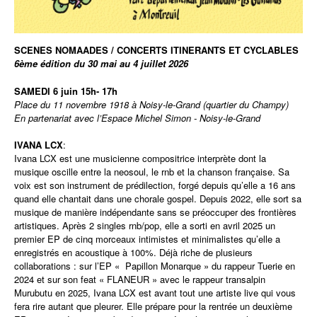
SCENES NOMAADES / CONCERTS ITINERANTS ET CYCLABLES
6ème édition du 30 mai au 4 juillet 2026
SAMEDI 6 juin 15h- 17h
Place du 11 novembre 1918 à Noisy-le-Grand (quartier du Champy)
En partenariat avec l’
Espace Michel Simon - Noisy-le-Grand
IVANA LCX
:
Ivana LCX est une musicienne compositrice interprète dont la
musique oscille entre la neosoul, le rnb et la chanson française. Sa
voix est son instrument de prédilection, forgé depuis qu’elle a 16 ans
quand elle chantait dans une chorale gospel. Depuis 2022, elle sort sa
musique de manière indépendante sans se préoccuper des frontières
artistiques. Après 2 singles rnb/pop, elle a sorti en avril 2025 un
premier EP de cinq morceaux intimistes et minimalistes qu’elle a
enregistrés en acoustique à 100%. Déjà riche de plusieurs
collaborations : sur l’EP « Papillon Monarque » du rappeur Tuerie en
2024 et sur son feat « FLANEUR » avec le rappeur transalpin
Murubutu en 2025, Ivana LCX est avant tout une
artiste
live qui vous
fera rire autant que pleurer. Elle prépare pour la rentrée un deuxième